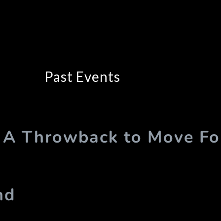
Past Events
 A Throwback to Move F
nd